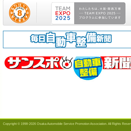
電気自動車のバッテリーを長持ちさせるには！？
～
気自動車の適切な充電方法のポイント等をまとめた動画を
開します～〈国交省〉
車に関わる全ての皆様にお願いです
〈国交省〉
Copyright © 1998-2026 Osaka Automobile Service Promotion Association. All Rights Reser