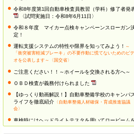
令和8年度第1回自動車検査員教習（学科）修了者発
〈試問実施日：令和8年6月11日〉
令和８年度 マイカー点検キャンペーンスローガン
定！
運転支援システムの特性や限界を知ってみよう！
～
「衝突被害軽減ブレーキ」の不要作動に慌てないためのビ
オを公表します～〈国交省〉
ご注意ください！！～ホイールを交換される方へ～
ＯＢＤ検査が義務付けられました
【ゆっくり動画解説！】自動車整備学校のキャンパ
ライフを徹底紹介
〈自動車整備人材確保・育成推進協議
会〉
車検時にはヘッドライトテスタを用いてロービーム
計測します
〈自動車技術総合機構〉